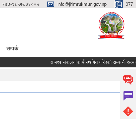
९७७-९८५७८३६००५
info@jhimrukmun.gov.np
977
सम्पर्क
राजश्व संकलन कार्य स्थगित गरिएको सम्बन्धी अत्यन्तै ज