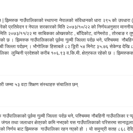
को छ | झिमरुक गाउँपालिकाको स्थापना नेपालको संविधानको धारा २९५ को उपधारा 
 गरेको प्रतिवेदन र नेपाल सरकारको मिति २०७३/१०/२२ को निर्णयअनुसार माननी
ि २०७३/११/२२ मा साबिकका ओखरकोट , बाँदिकोट, वांगेमरोठ , तोरबा‌ङ र तुषार
। झिमरुक गाउँपालिकाको पूर्वमा गुल्मी जिल्ला पर्दछ भने, पश्चिममा नौबहिनी 
ँची जिल्ला पर्दछन् । भौगोलिक हिसाबले ८२ ड्रि्री ५४ मिनेट ३५.७६ सेकेण्ड देखि ८३ 
ँपालिका लुम्बिनी प्रदेशको करीब १०६.९३ व.कि.मी. क्षेत्रफल रहेको छ । झिमरुकको
री जम्मा ५३ वटा शिक्षण संस्थाहरु संचालित छन्
उँपालिकाको पूर्वमा गुल्मी जिल्ला पर्दछ भने, पश्चिममा नौबहिनी गाउँपालिका र प्य
र्दछन् । जंगल तथा जलाधार क्षेत्रको कमि नभएको यस गाउँपालिकाको परिसरमा सानाठ
्को निर्णय बाट झिमरुक गाउँपालिका रहन गएको हो । यो समुन्द्री सतह ८६८ देख