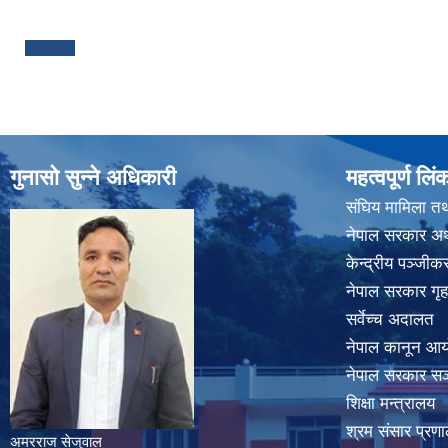
Pages
गुनासो सुन्ने अधिकारी
महत्वपूर्ण लिं
संघिय मामिला तथ
नेपाल सरकार अर्
केन्द्रीय पञ्जी
नेपाल सरकार गृह
सर्वेच्च अदालत
नेपाल कानून आ
नेपाल सरकार सञ्
शिक्षा मन्त्रालय
श्रम संसार प्रणा
अमरराज सेजुवाल