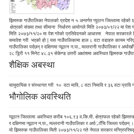
झिमरुक गाउँपालिका नेपालको प्रदेश न ५ अन्तर्गत प्युठान जिल्लामा रहे
क्षेत्रको संख्या तथा सीमाना निर्धारण आयोगले मिति २०७३/०९/२२ मा पेश
मिति २०७३/११/२० मा पेश गरेको प्रतिवेदनको आधारमा नेपाल सरकारले मित
समावेश गरी भएको हो | यस गाउँपालिकामा हाल ८ वटा वडाहरु कायम गरिएको छ 
गाउँपालिका पर्दछन् र दक्षिणमा प्यूठान न.पा., मल्लरानी गाउँपालिका र अर्घाखा
२८ ड्रि्री ११ मिनेट ४८.३१ सेकेण्ड उत्तरी अक्षांशमा अवस्थित झिमरुक गाउ
शैक्षिक अबस्था
सामुदायिक र संस्थागत गरी १० वटा मावि, ८ वटा निमावि र ३६ वटा प्रावि ग
भौगोलिक अवस्थिति
प्यूठान जिल्लामा अवस्थित करीब १०६.९३ व.कि.मी. क्षेत्रफल रहेको झिमरुक गा
र दक्षिणमा प्यूठान न.पा., मल्लरानी गाउँपालिका र अर्घर्ााँचि जिल्ला प
यो झिमरुक गाउँपालिका मिती २०७३/११/२२ गते नेपाल सरकार मन्त्रिपरिषद