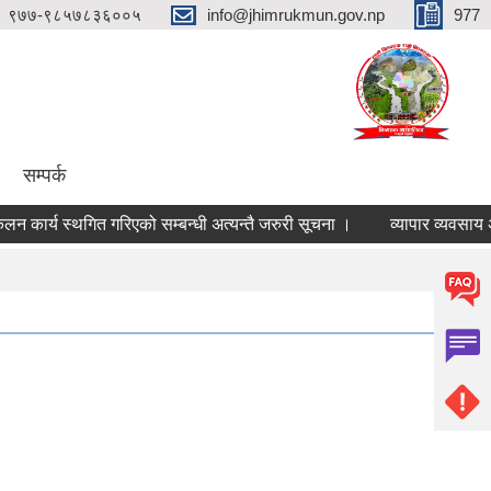
९७७-९८५७८३६००५
info@jhimrukmun.gov.np
977
सम्पर्क
र्य स्थगित गरिएको सम्बन्धी अत्यन्तै जरुरी सूचना ।
व्यापार व्यवसाय अनिवा