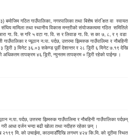
(३) बमोजिम गठित गाउँपालिका, नगरपालिका तथा बिशेष संर िक्षत वा स्वायत
य संघिय मामिला तथा स्थानीय विकास मन्त्रीको संयोजकत्वमा गठित समितिले
ा गा. वि. स गरि ५ वटा गा. वि. स र लिवाङ गा. वि. स का ७, ८, र ९ वडा
गाउँपालिका र प्यूठान न.पा. पर्दछ, उत्तरमा झिमरुक गाउँपालिमा र नौबहिनी
ड्रि्री ३ मिनेट ३६.०३ सकेण्ड पूर्वी देशान्तर र २८ ड्रि्री ६ मिनेट ७.१९ देखि
 अधिकतम तापक्रम ४६ ड्रि्री, न्युनतम तापक्रम ० ड्रि्री रहेको पाईन्छ ।
ूठान न.पा. पर्दछ, उत्तरमा झिमरुक गाउँपालिमा र नौबहिनी गाउँपालिका पर्दछन्
ूला गरी आधा दर्जन भन्दा बढी खोला तथा नदीहरु रहेका छन् ।
ि २१९९ मि. को उचाईमा, काठमाडौँदेखि लगभग ४२४ कि.मि. को दूरीमा स्थित