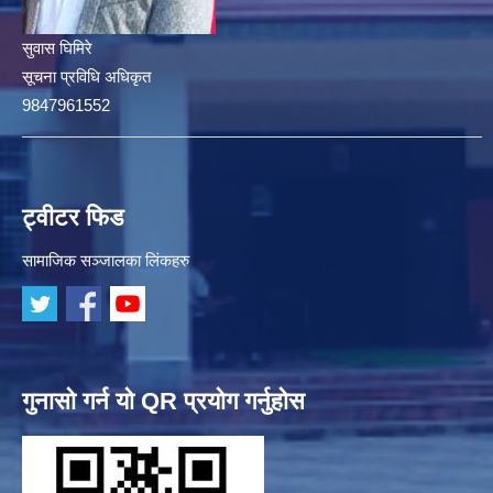
सुवास घिमिरे
सूचना प्रविधि अधिकृत
9847961552
ट्वीटर फिड
सामाजिक सञ्जालका लिंकहरु
गुनासो गर्न यो QR प्रयोग गर्नुहोस