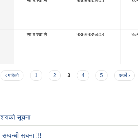
सा.म.स्वा.से
9869985405
४०
सा.म.स्वा.से
9869985408
४०
‹ पहिलो
1
2
3
4
5
अर्को ›
शयको सूचना
्वन्धी सूचना !!!