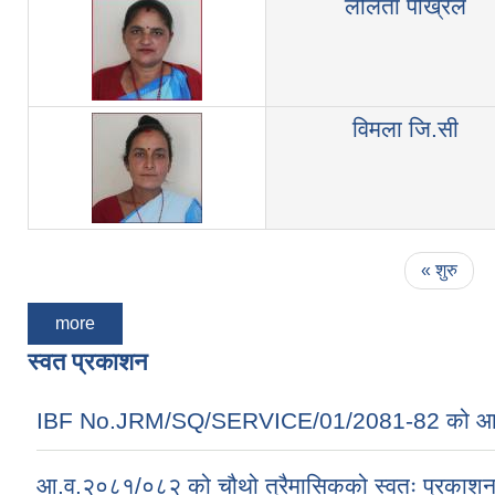
ललिता पोख्रेल
विमला जि.सी
Pages
« शुरु
more
स्वत प्रकाशन
IBF No.JRM/SQ/SERVICE/01/2081-82 को आ
आ.व.२०८१/०८२ को चौथो त्रैमासिकको स्वतः प्रकाशन सम