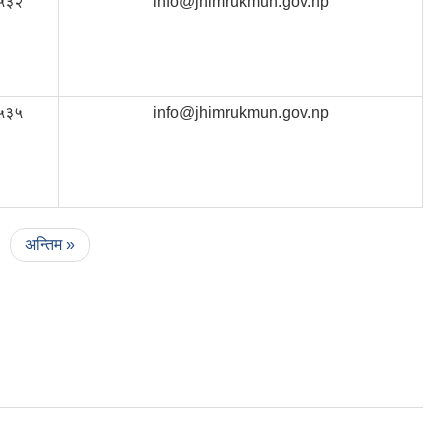
५३२
info@jhimrukmun.gov.np
५३५
info@jhimrukmun.gov.np
अन्तिम »