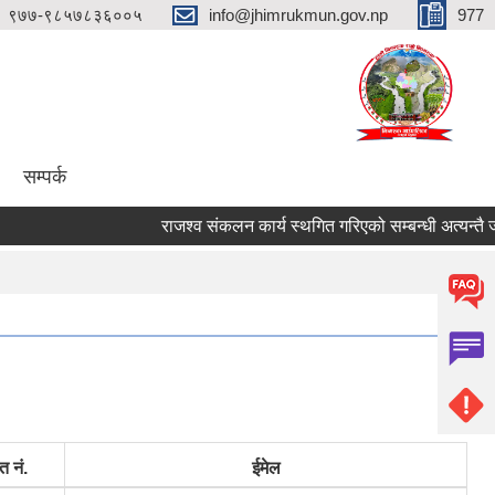
९७७-९८५७८३६००५
info@jhimrukmun.gov.np
977
सम्पर्क
राजश्व संकलन कार्य स्थगित गरिएको सम्बन्धी अत्यन्तै जरुरी
त नं.
ईमेल