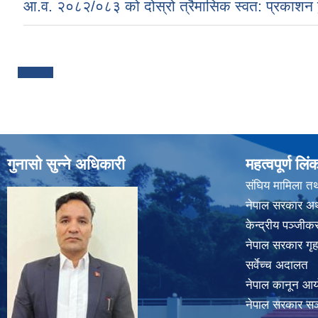
आ.व. २०८२/०८३ को दोस्रो त्रैमासिक स्वत: प्रकाशन ह
Pages
गुनासो सुन्ने अधिकारी
महत्वपूर्ण लिं
संघिय मामिला तथ
नेपाल सरकार अर्
केन्द्रीय पञ्जी
नेपाल सरकार गृह
सर्वेच्च अदालत
नेपाल कानून आ
नेपाल सरकार सञ्