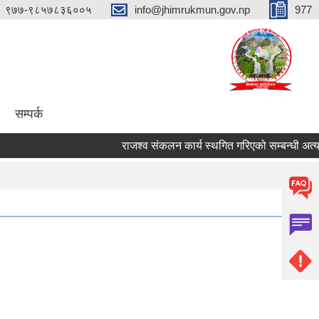
९७७-९८५७८३६००५
info@jhimrukmun.gov.np
977
सम्पर्क
राजश्व संकलन कार्य स्थगित गरिएको सम्बन्धी अत्यन्तै ज