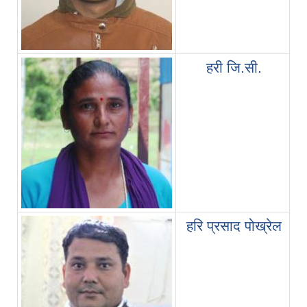
सि
हरी जि.सी.
हरि प्रसाद पोख्रेल