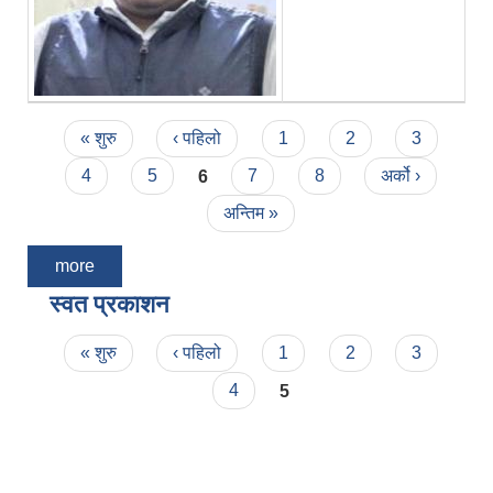
Pages
« शुरु
‹ पहिलो
1
2
3
4
5
6
7
8
अर्को ›
अन्तिम »
more
स्वत प्रकाशन
Pages
« शुरु
‹ पहिलो
1
2
3
4
5