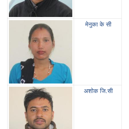
मेनुका के सी
अशोक जि.सी