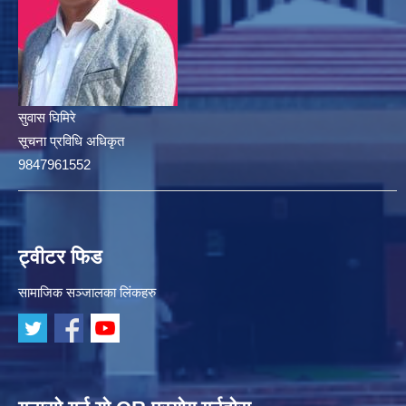
सुवास घिमिरे
सूचना प्रविधि अधिकृत
9847961552
ट्वीटर फिड
सामाजिक सञ्जालका लिंकहरु