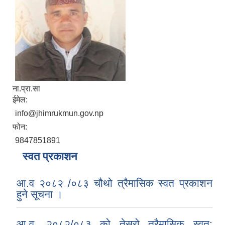
ना.प्रा.सा
ईमेल:
info@jhimrukmun.gov.np
फोन:
9847851891
स्वत प्रकाशन
आ.व २०८२ /०८३ चौथो त्रैमासिक स्वत प्रकाशन
हुने सूचना ।
आ.व. २०८२/०८३ को तेस्रो त्रैमासिक स्वत: