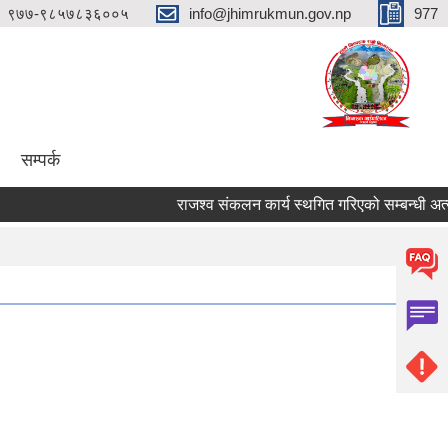
९७७-९८५७८३६००५
info@jhimrukmun.gov.np
977
सम्पर्क
राजश्व संकलन कार्य स्थगित गरिएको सम्बन्धी अत्यन्तै 