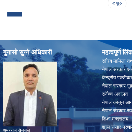
Pages
« शुरु
गुनासो सुन्ने अधिकारी
महत्वपूर्ण लिं
संघिय मामिला तथ
नेपाल सरकार अर्
केन्द्रीय पञ्जी
नेपाल सरकार गृह
सर्वेच्च अदालत
नेपाल कानून आ
नेपाल सरकार सञ्
शिक्षा मन्त्रालय
श्रम संसार प्रणा
अमरराज सेजुवाल