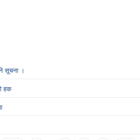
ने सूचना ।
को हक
ा