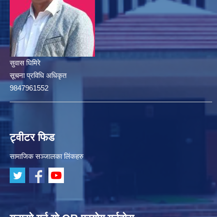
सुवास घिमिरे
सूचना प्रविधि अधिकृत
9847961552
ट्वीटर फिड
सामाजिक सञ्जालका लिंकहरु