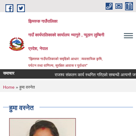
Skip to main content
झिमरुक गाउँपालिका
गाउँ कार्यपालिकाको कार्यालय भ्यागुते , प्यूठान लुम्बिनी
प्रदेश, नेपाल
"झिमरुक गाउँपालिकाको समृद्दिको आधार : व्यवसायिक कृषि,
पर्यटन तथा वाणिज्य, सुरक्षित आवास र पुर्वाधार"
समाचार
राजश्व संकलन कार्य स्थगित गरिएको सम्बन्धी अत्यन्तै जरुर
You are here
Home
» हुमा वस्‍नेत
हुमा वस्‍नेत