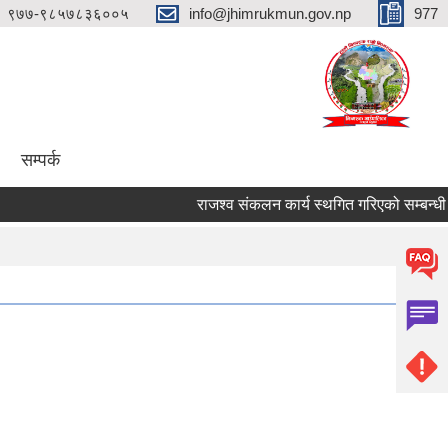
९७७-९८५७८३६००५
info@jhimrukmun.gov.np
977
सम्पर्क
राजश्व संकलन कार्य स्थगित गरिएको सम्बन्धी अत्यन