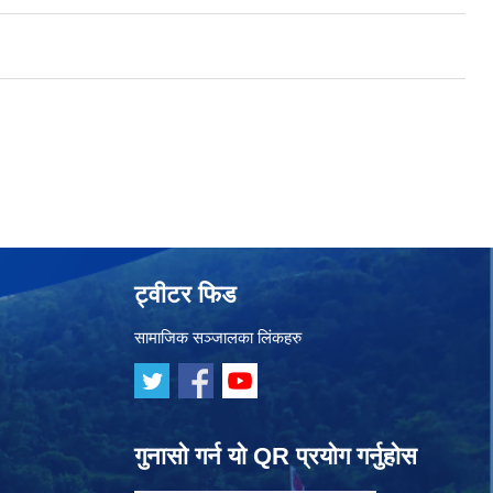
ट्वीटर फिड
सामाजिक सञ्जालका लिंकहरु
गुनासो गर्न यो QR प्रयोग गर्नुहोस