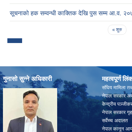
सूचनाको हक सम्वन्धी काक्तिक देखि पुस सम्म आ.व. २
Pages
« शुरु
गुनासो सुन्ने अधिकारी
महत्वपूर्ण लिं
संघिय मामिला तथ
नेपाल सरकार अर्
केन्द्रीय पञ्जी
नेपाल सरकार गृह
सर्वेच्च अदालत
नेपाल कानून आ