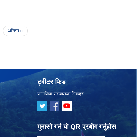
अन्तिम »
ट्वीटर फिड
सामाजिक सञ्जालका लिंकहरु
गुनासो गर्न यो QR प्रयोग गर्नुहोस