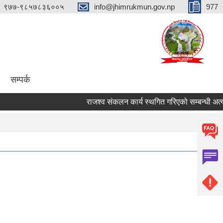
९७७-९८५७८३६००५
info@jhimrukmun.gov.np
977
सम्पर्क
राजश्व संकलन कार्य स्थगित गरिएको सम्बन्धी अत्यन्तै