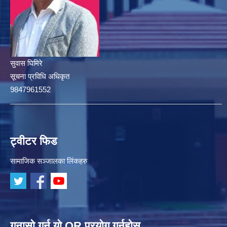
सुवास घिमिरे
सूचना प्रविधि अधिकृत
9847961552
ट्वीटर फिड
सामाजिक सञ्जालका लिंकहरु
गुनासो गर्न यो QR प्रयोग गर्नुहोस