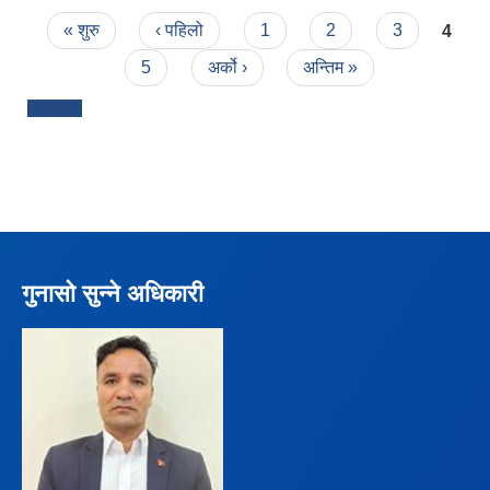
Pages
« शुरु
‹ पहिलो
1
2
3
4
5
अर्को ›
अन्तिम »
गुनासो सुन्ने अधिकारी