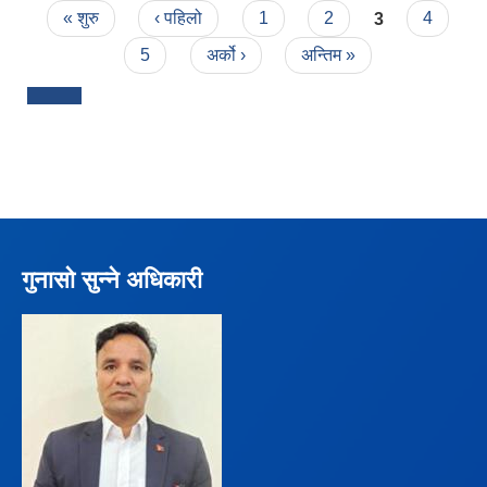
Pages
« शुरु
‹ पहिलो
1
2
3
4
5
अर्को ›
अन्तिम »
गुनासो सुन्ने अधिकारी