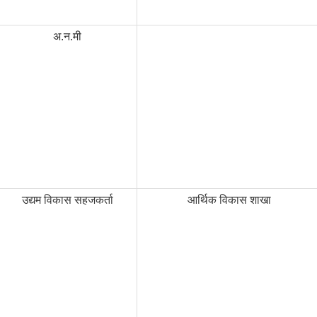
अ.न.मी
उद्यम विकास सहजकर्ता
आर्थिक विकास शाखा