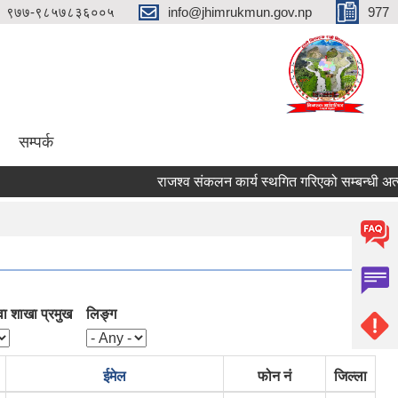
९७७-९८५७८३६००५
info@jhimrukmun.gov.np
977
सम्पर्क
राजश्व संकलन कार्य स्थगित गरिएको सम्बन्धी अत्यन्तै जर
वा शाखा प्रमुख
लिङ्ग
ईमेल
फोन नं
जिल्ला