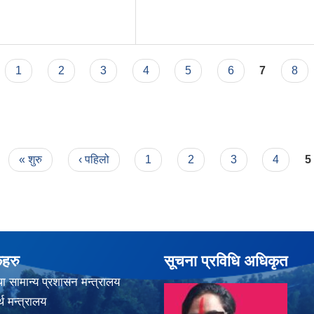
1
2
3
4
5
6
7
8
« शुरु
‹ पहिलो
1
2
3
4
5
कहरु
सूचना प्रविधि अधिकृत
ा सामान्य प्रशासन मन्त्रालय
थ मन्त्रालय