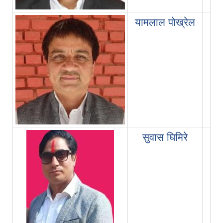
सहा
यामलाल पोख्रेल
सुवास घिमिरे