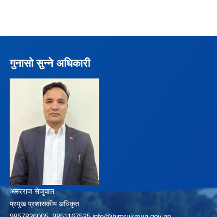
गुनासो सुन्ने अधिकारी
अमरराज सेजुवाल
प्रमुख प्रशासकीय अधिकृत
9857836005, 9851167535,info@jhimrukmun.gov.np