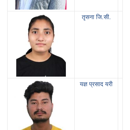
तृसना जि.सी.
स
यज्ञ प्रसाद यरी