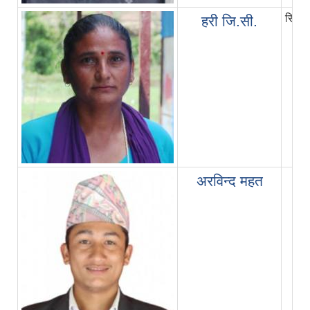
सि.अ.
हरी जि.सी.
अरविन्द महत