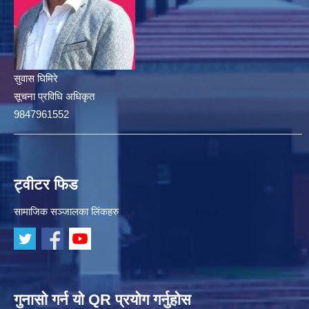
सुवास घिमिरे
सूचना प्रविधि अधिकृत
9847961552
ट्वीटर फिड
सामाजिक सञ्जालका लिंकहरु
गुनासो गर्न यो QR प्रयोग गर्नुहोस