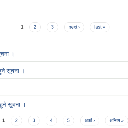
 २०७८-०७९
1
2
3
next ›
last »
ूचना ।
ुने सूचना ।
ुने सूचना ।
1
2
3
4
5
अर्को ›
अन्तिम »