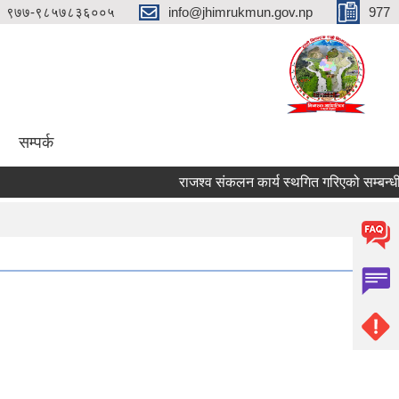
९७७-९८५७८३६००५
info@jhimrukmun.gov.np
977
सम्पर्क
राजश्व संकलन कार्य स्थगित गरिएको सम्बन्धी अत्य