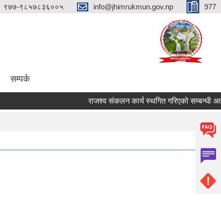
९७७-९८५७८३६००५
info@jhimrukmun.gov.np
977
सम्पर्क
राजश्व संकलन कार्य स्थगित गरिएको सम्बन्धी अत्यन्त