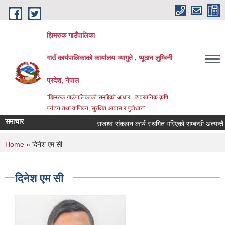
Skip to main content
झिमरुक गाउँपालिका
गाउँ कार्यपालिकाको कार्यालय भ्यागुते , प्यूठान लुम्बिनी
प्रदेश, नेपाल
"झिमरुक गाउँपालिकाको समृद्दिको आधार : व्यवसायिक कृषि,
पर्यटन तथा वाणिज्य, सुरक्षित आवास र पुर्वाधार"
समाचार
राजश्व संकलन कार्य स्थगित गरिएको सम्बन्धी अत्यन्तै जर
You are here
Home
» दिनेश एम सी
दिनेश एम सी