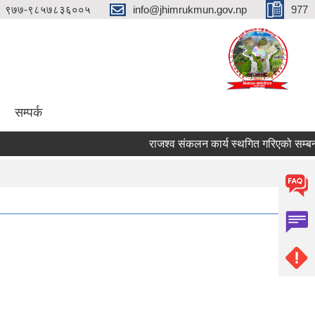
९७७-९८५७८३६००५
info@jhimrukmun.gov.np
977
सम्पर्क
राजश्व संकलन कार्य स्थगित गरिएको सम्बन्धी अत