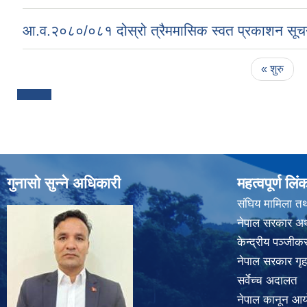
आ.व.२०८०/०८१ दोस्रो त्रैममासिक स्वत प्रकाशन सूच
Pages
« शुरु
गुनासो सुन्ने अधिकारी
महत्वपूर्ण लिं
संघिय मामिला तथ
नेपाल सरकार अर्
केन्द्रीय पञ्जी
नेपाल सरकार गृह
सर्वेच्च अदालत
नेपाल कानून आ