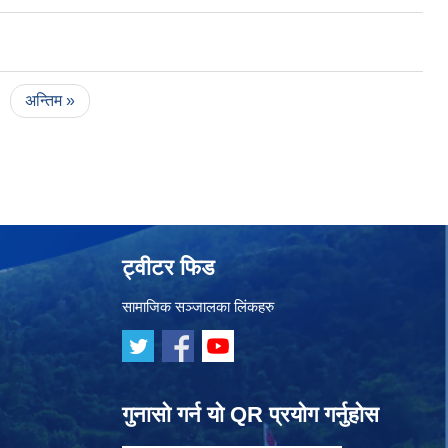
अन्तिम »
ट्वीटर फिड
सामाजिक सञ्जालका लिंकहरु
गुनासो गर्न यो QR प्रयोग गर्नुहोस