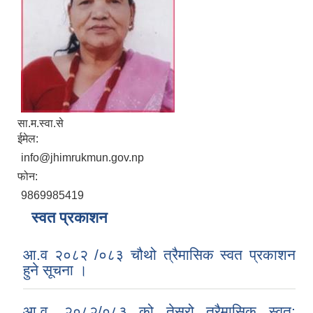
सा.म.स्वा.से
ईमेल:
info@jhimrukmun.gov.np
फोन:
9869985419
स्वत प्रकाशन
आ.व २०८२ /०८३ चौथो त्रैमासिक स्वत प्रकाशन
हुने सूचना ।
आ.व. २०८२/०८३ को तेस्रो त्रैमासिक स्वत: