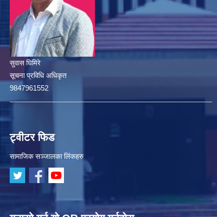
सुवास घिमिरे
सूचना प्रविधि अधिकृत
9847961552
ट्वीटर फिड
सामाजिक सञ्जालका लिंकहरु