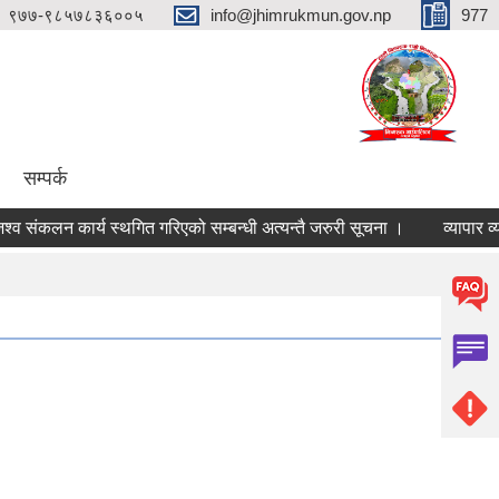
९७७-९८५७८३६००५
info@jhimrukmun.gov.np
977
सम्पर्क
कलन कार्य स्थगित गरिएको सम्बन्धी अत्यन्तै जरुरी सूचना ।
व्यापार व्यवसाय