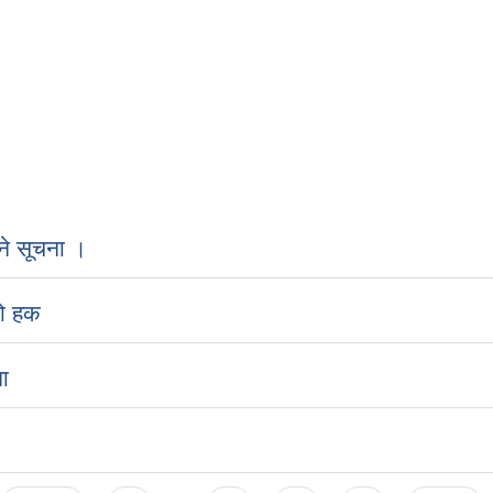
ने सूचना ।
को हक
ा