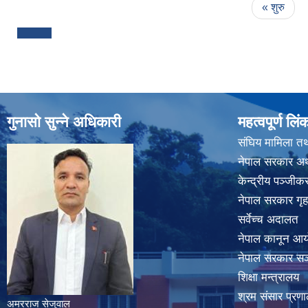
Pages
« शुरु
गुनासो सुन्ने अधिकारी
महत्वपूर्ण लिं
संघिय मामिला तथ
नेपाल सरकार अर्
केन्द्रीय पञ्जी
नेपाल सरकार गृह
सर्वेच्च अदालत
नेपाल कानून आ
नेपाल सरकार सञ्
शिक्षा मन्त्रालय
श्रम संसार प्रणा
अमरराज सेजुवाल