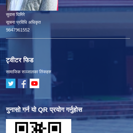
सुवास घिमिरे
सूचना प्रविधि अधिकृत
9847961552
ट्वीटर फिड
सामाजिक सञ्जालका लिंकहरु
गुनासो गर्न यो QR प्रयोग गर्नुहोस