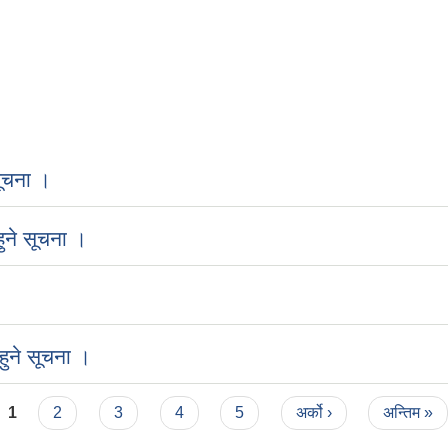
ूचना ।
ुने सूचना ।
ुने सूचना ।
1
2
3
4
5
अर्को ›
अन्तिम »