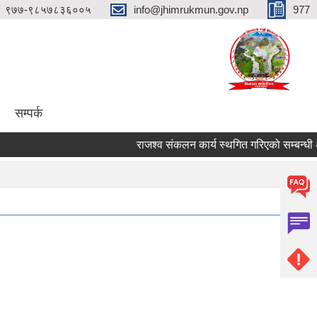
९७७-९८५७८३६००५
info@jhimrukmun.gov.np
977
सम्पर्क
राजश्व संकलन कार्य स्थगित गरिएको सम्बन्धी अत्यन