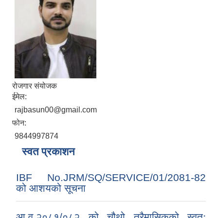
रोजगार संयोजक
ईमेल:
rajbasun00@gmail.com
फोन:
9844997874
स्वत प्रकाशन
IBF No.JRM/SQ/SERVICE/01/2081-82
को आशयको सूचना
आ.व.२०८१/०८२ को चौथो त्रैमासिकको स्वतः