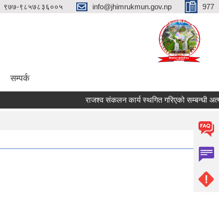
९७७-९८५७८३६००५
info@jhimrukmun.gov.np
977
सम्पर्क
राजश्व संकलन कार्य स्थगित गरिएको सम्बन्धी अत्यन्तै