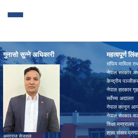
Pages
गुनासो सुन्ने अधिकारी
महत्वपूर्ण लिं
संघिय मामिला तथ
नेपाल सरकार अर्
केन्द्रीय पञ्जी
नेपाल सरकार गृह
सर्वेच्च अदालत
नेपाल कानून आ
नेपाल सरकार सञ्
शिक्षा मन्त्रालय
श्रम संसार प्रणा
अमरराज सेजुवाल