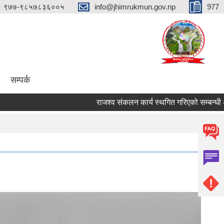
९७७-९८५७८३६००५
info@jhimrukmun.gov.np
977
सम्पर्क
राजश्व संकलन कार्य स्थगित गरिएको सम्बन्धी अत्यन्