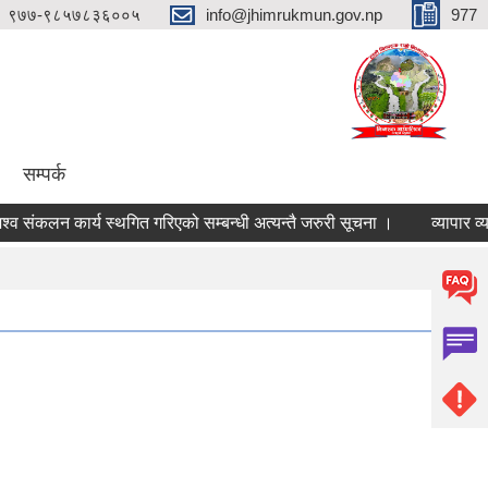
९७७-९८५७८३६००५
info@jhimrukmun.gov.np
977
सम्पर्क
ंकलन कार्य स्थगित गरिएको सम्बन्धी अत्यन्तै जरुरी सूचना ।
व्यापार व्यवसा