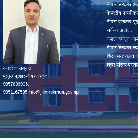
नेपाल सरकार अर्
केन्द्रीय पञ्जी
नेपाल सरकार गृह
सर्वेच्च अदालत
नेपाल कानून आ
नेपाल सरकार सञ्
शिक्षा मन्त्रालय
श्रम संसार प्रणा
अमरराज सेजुवाल
प्रमुख प्रशासकीय अधिकृत
9857836005,
9851167535,info@jhimrukmun.gov.np