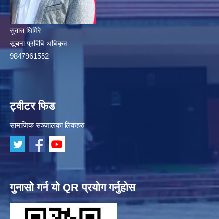
सुवास घिमिरे
सूचना प्रविधि अधिकृत
9847961552
ट्वीटर फिड
सामाजिक सञ्जालका लिंकहरु
गुनासो गर्न यो QR प्रयोग गर्नुहोस