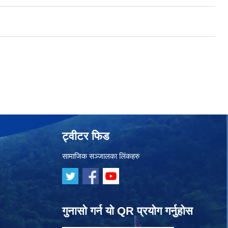
ट्वीटर फिड
सामाजिक सञ्जालका लिंकहरु
गुनासो गर्न यो QR प्रयोग गर्नुहोस