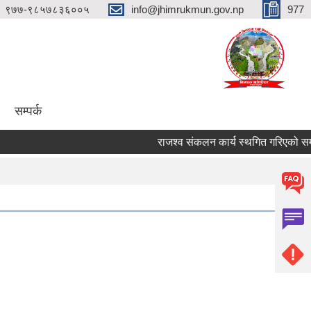
९७७-९८५७८३६००५
info@jhimrukmun.gov.np
977
सम्पर्क
राजश्व संकलन कार्य स्थगित गरिएको सम्बन्धी 