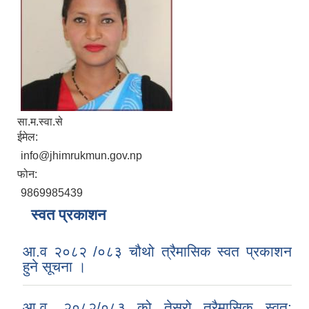
सा.म.स्वा.से
ईमेल:
info@jhimrukmun.gov.np
फोन:
9869985439
स्वत प्रकाशन
आ.व २०८२ /०८३ चौथो त्रैमासिक स्वत प्रकाशन
हुने सूचना ।
आ.व. २०८२/०८३ को तेस्रो त्रैमासिक स्वत: