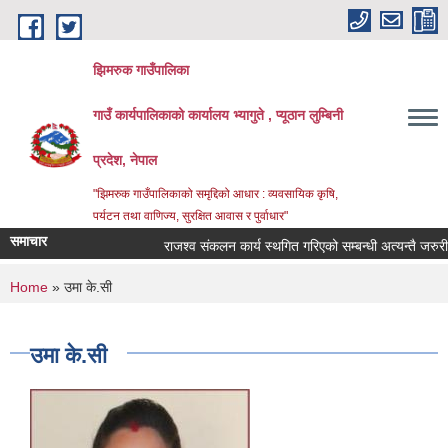
Skip to main content
झिमरुक गाउँपालिका
गाउँ कार्यपालिकाको कार्यालय भ्यागुते , प्यूठान लुम्बिनी
प्रदेश, नेपाल
"झिमरुक गाउँपालिकाको समृद्दिको आधार : व्यवसायिक कृषि,
पर्यटन तथा वाणिज्य, सुरक्षित आवास र पुर्वाधार"
समाचार
राजश्व संकलन कार्य स्थगित गरिएको सम्बन्धी अत्यन्तै जरुरी सू
You are here
Home
» उमा के.सी
उमा के.सी