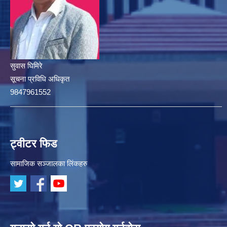
सुवास घिमिरे
सूचना प्रविधि अधिकृत
9847961552
ट्वीटर फिड
सामाजिक सञ्जालका लिंकहरु