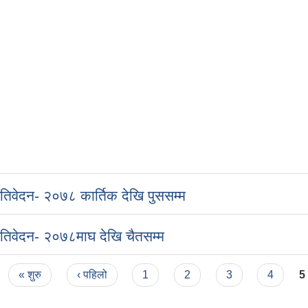
्रतिवेदन- २०७८ कार्तिक देखि पुससम्म
्रतिवेदन- २०७८माघ देखि चैतसम्म
« शुरु
‹ पहिलो
1
2
3
4
5