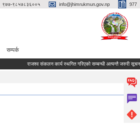
९७७-९८५७८३६००५
info@jhimrukmun.gov.np
977
सम्पर्क
राजश्व संकलन कार्य स्थगित गरिएको सम्बन्धी अत्यन्तै जरुरी सूचना ।