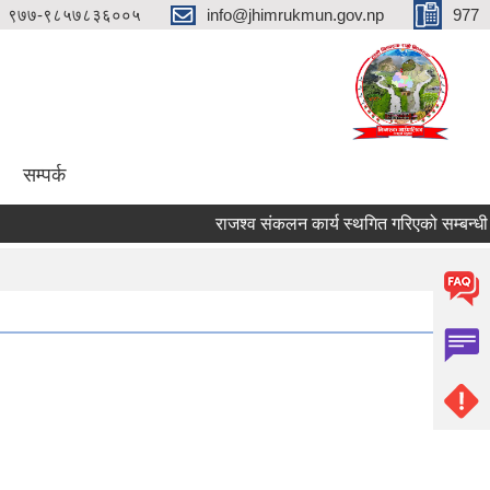
९७७-९८५७८३६००५
info@jhimrukmun.gov.np
977
सम्पर्क
राजश्व संकलन कार्य स्थगित गरिएको सम्बन्धी अत्यन्