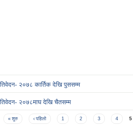
्रतिवेदन- २०७८ कार्तिक देखि पुससम्म
्रतिवेदन- २०७८माघ देखि चैतसम्म
« शुरु
‹ पहिलो
1
2
3
4
5