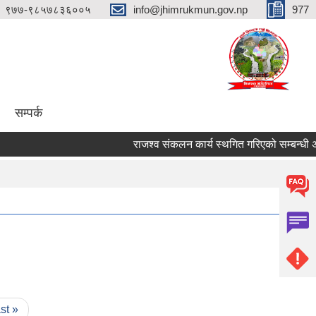
९७७-९८५७८३६००५
info@jhimrukmun.gov.np
977
सम्पर्क
राजश्व संकलन कार्य स्थगित गरिएको सम्बन्धी अत्यन्
ast »