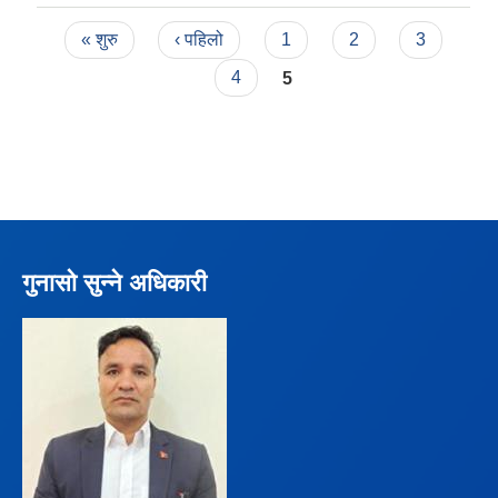
Pages
« शुरु
‹ पहिलो
1
2
3
4
5
गुनासो सुन्ने अधिकारी